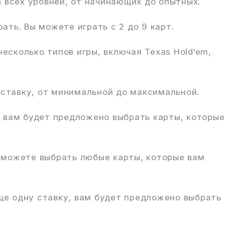
 всех уровней, от начинающих до опытных.
ать. Вы можете играть с 2 до 9 карт.
есколько типов игры, включая Texas Hold’em,
 ставку, от минимальной до максимальной.
м вам будет предложено выбрать карты, которые
ы можете выбрать любые карты, которые вам
ще одну ставку, вам будет предложено выбрать