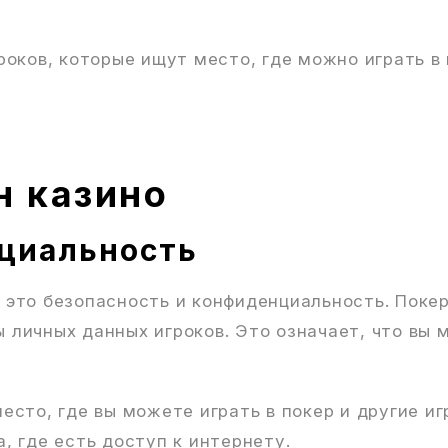
роков, которые ищут место, где можно играть в 
н казино
нциальность
 это безопасность и конфиденциальность. Поке
личных данных игроков. Это означает, что вы м
сто, где вы можете играть в покер и другие игр
, где есть доступ к интернету.