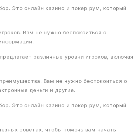
бор. Это онлайн казино и покер рум, который
гроков. Вам не нужно беспокоиться о
информации.
 предлагает различные уровни игроков, включая
и преимущества. Вам не нужно беспокоиться о
ктронные деньги и другие.
бор. Это онлайн казино и покер рум, который
лезных советах, чтобы помочь вам начать