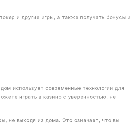
покер и другие игры, а также получать бонусы и
рдом использует современные технологии для
ожете играть в казино с уверенностью, не
ы, не выходя из дома. Это означает, что вы