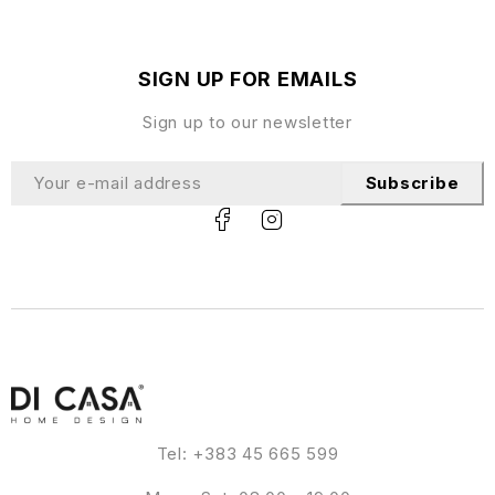
SIGN UP FOR EMAILS
Sign up to our newsletter
Subscribe
Tel: +383 45 665 599