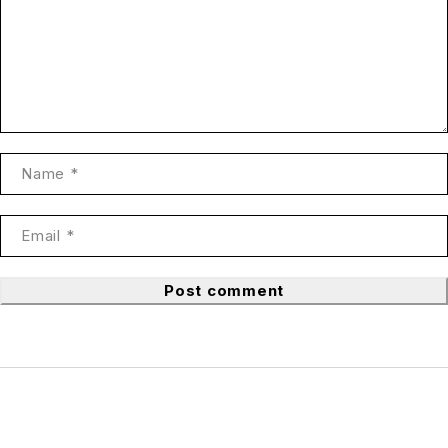
Post comment