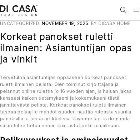
UNCATEGORIZED
NOVEMBER 19, 2025
BY
DICASA HOME
Korkeat panokset ruletti
ilmainen: Asiantuntijan opas
ja vinkit
Tervetuloa asiantuntijan oppaaseen korkeat panokset
ruletti ilmainen pelistä! Olen toiminut kirjoittajana ja
pelannut online rulettia jo 16 vuoden ajan, ja haluan jakaa
kanssasi kaiken tietämykseni ja kokemukseni tästä
jännittävästä pelistä. Korkeat panokset ruletti ilmainen
tarjoaa pelaajille mahdollisuuden nauttia ruletista suurilla
panoksilla
ja tässä artikkelissa käymme läpi kaiken mitä
sinun tulee tietää ennen kuin astut pelin maailmaan.
Pelikuvaukset ja ominaisuudet