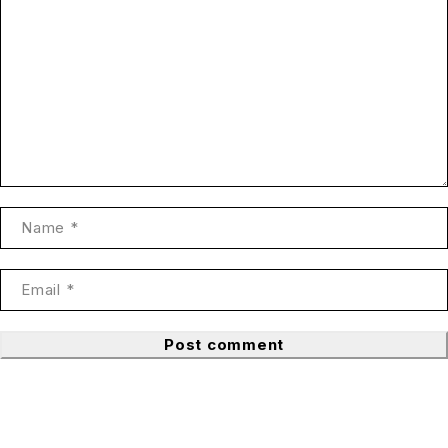
Post comment