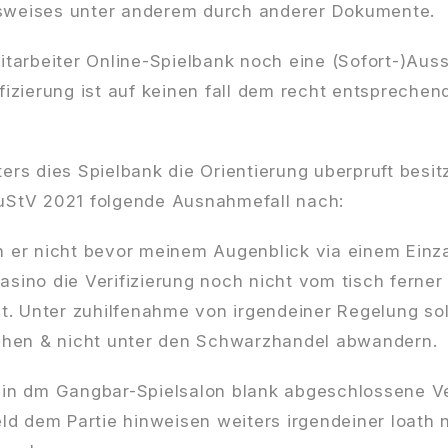
ausweises unter anderem durch anderer Dokumente.
mitarbeiter Online-Spielbank noch eine (Sofort-)Aus
izierung ist auf keinen fall dem recht entsprechen
ters dies Spielbank die Orientierung uberpruft besit
GluStV 2021 folgende Ausnahmefall nach:
ann er nicht bevor meinem Augenblick via einem Ei
sino die Verifizierung noch nicht vom tisch fern
. Unter zuhilfenahme von irgendeiner Regelung soll
uhen & nicht unter den Schwarzhandel abwandern.
n dm Gangbar-Spielsalon blank abgeschlossene Veri
d dem Partie hinweisen weiters irgendeiner loath n