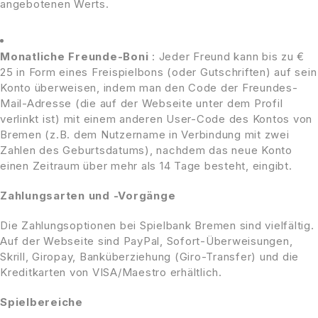
angebotenen Werts.
Monatliche Freunde-Boni
: Jeder Freund kann bis zu €
25 in Form eines Freispielbons (oder Gutschriften) auf sein
Konto überweisen, indem man den Code der Freundes-
Mail-Adresse (die auf der Webseite unter dem Profil
verlinkt ist) mit einem anderen User-Code des Kontos von
Bremen (z.B. dem Nutzername in Verbindung mit zwei
Zahlen des Geburtsdatums), nachdem das neue Konto
einen Zeitraum über mehr als 14 Tage besteht, eingibt.
Zahlungsarten und -Vorgänge
Die Zahlungsoptionen bei Spielbank Bremen sind vielfältig.
Auf der Webseite sind PayPal, Sofort-Überweisungen,
Skrill, Giropay, Banküberziehung (Giro-Transfer) und die
Kreditkarten von VISA/Maestro erhältlich.
Spielbereiche