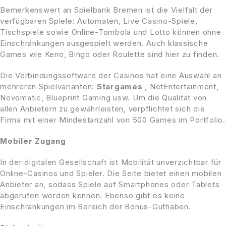
Bemerkenswert an Spielbank Bremen ist die Vielfalt der
verfügbaren Spiele: Automaten, Live Casino-Spiele,
Tischspiele sowie Online-Tombola und Lotto können ohne
Einschränkungen ausgespielt werden. Auch klassische
Games wie Keno, Bingo oder Roulette sind hier zu finden.
Die Verbindungssoftware der Casinos hat eine Auswahl an
mehreren Spielvarianten:
Stargames
, NetEntertainment,
Novomatic, Blueprint Gaming usw. Um die Qualität von
allen Anbietern zu gewährleisten, verpflichtet sich die
Firma mit einer Mindestanzahl von 500 Games im Portfolio.
Mobiler Zugang
In der digitalen Gesellschaft ist Mobilität unverzichtbar für
Online-Casinos und Spieler. Die Seite bietet einen mobilen
Anbieter an, sodass Spiele auf Smartphones oder Tablets
abgerufen werden können. Ebenso gibt es keine
Einschränkungen im Bereich der Bonus-Guthaben.