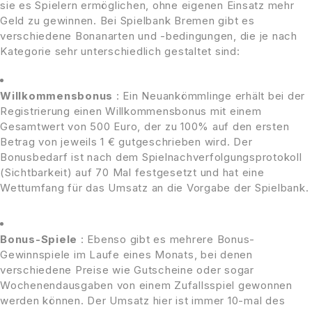
sie es Spielern ermöglichen, ohne eigenen Einsatz mehr
Geld zu gewinnen. Bei Spielbank Bremen gibt es
verschiedene Bonanarten und -bedingungen, die je nach
Kategorie sehr unterschiedlich gestaltet sind:
Willkommensbonus
: Ein Neuankömmlinge erhält bei der
Registrierung einen Willkommensbonus mit einem
Gesamtwert von 500 Euro, der zu 100% auf den ersten
Betrag von jeweils 1 € gutgeschrieben wird. Der
Bonusbedarf ist nach dem Spielnachverfolgungsprotokoll
(Sichtbarkeit) auf 70 Mal festgesetzt und hat eine
Wettumfang für das Umsatz an die Vorgabe der Spielbank.
Bonus-Spiele
: Ebenso gibt es mehrere Bonus-
Gewinnspiele im Laufe eines Monats, bei denen
verschiedene Preise wie Gutscheine oder sogar
Wochenendausgaben von einem Zufallsspiel gewonnen
werden können. Der Umsatz hier ist immer 10-mal des