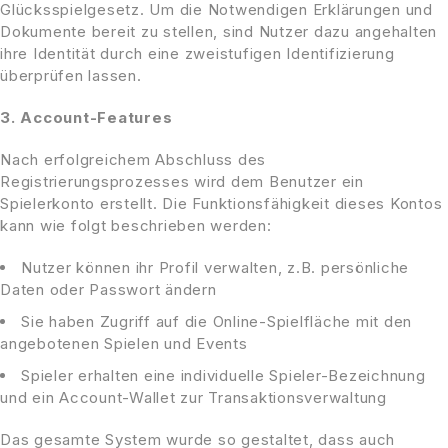
Glücksspielgesetz. Um die Notwendigen Erklärungen und
Dokumente bereit zu stellen, sind Nutzer dazu angehalten
ihre Identität durch eine zweistufigen Identifizierung
überprüfen lassen.
3. Account-Features
Nach erfolgreichem Abschluss des
Registrierungsprozesses wird dem Benutzer ein
Spielerkonto erstellt. Die Funktionsfähigkeit dieses Kontos
kann wie folgt beschrieben werden:
Nutzer können ihr Profil verwalten, z.B. persönliche
Daten oder Passwort ändern
Sie haben Zugriff auf die Online-Spielfläche mit den
angebotenen Spielen und Events
Spieler erhalten eine individuelle Spieler-Bezeichnung
und ein Account-Wallet zur Transaktionsverwaltung
Das gesamte System wurde so gestaltet, dass auch