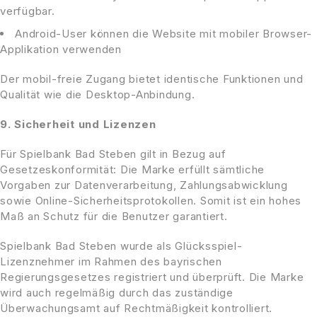
verfügbar.
Android-User können die Website mit mobiler Browser-
Applikation verwenden
Der mobil-freie Zugang bietet identische Funktionen und
Qualität wie die Desktop-Anbindung.
9. Sicherheit und Lizenzen
Für Spielbank Bad Steben gilt in Bezug auf
Gesetzeskonformität: Die Marke erfüllt sämtliche
Vorgaben zur Datenverarbeitung, Zahlungsabwicklung
sowie Online-Sicherheitsprotokollen. Somit ist ein hohes
Maß an Schutz für die Benutzer garantiert.
Spielbank Bad Steben wurde als Glücksspiel-
Lizenznehmer im Rahmen des bayrischen
Regierungsgesetzes registriert und überprüft. Die Marke
wird auch regelmäßig durch das zuständige
Überwachungsamt auf Rechtmäßigkeit kontrolliert.