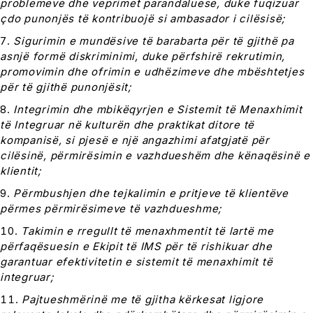
problemeve dhe veprimet parandaluese, duke fuqizuar
çdo punonjës të kontribuojë si ambasador i cilësisë;
Sigurimin e mundësive të barabarta për të gjithë pa
asnjë formë diskriminimi, duke përfshirë rekrutimin,
promovimin dhe ofrimin e udhëzimeve dhe mbështetjes
për të gjithë punonjësit;
Integrimin dhe mbikëqyrjen e Sistemit të Menaxhimit
të Integruar në kulturën dhe praktikat ditore të
kompanisë, si pjesë e një angazhimi afatgjatë për
cilësinë, përmirësimin e vazhdueshëm dhe kënaqësinë e
klientit;
Përmbushjen dhe tejkalimin e pritjeve të klientëve
përmes përmirësimeve të vazhdueshme;
Takimin e rregullt të menaxhmentit të lartë me
përfaqësuesin e Ekipit të IMS për të rishikuar dhe
garantuar efektivitetin e sistemit të menaxhimit të
integruar;
Pajtueshmërinë me të gjitha kërkesat ligjore