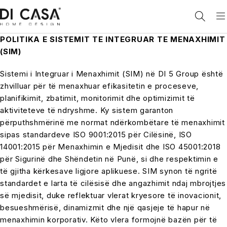
POLITIKA E SISTEMIT TE INTEGRUAR TE MENAXHIMIT
(SIM)
Sistemi i Integruar i Menaxhimit (SIM) në DI 5 Group është
zhvilluar për të menaxhuar efikasitetin e proceseve,
planifikimit, zbatimit, monitorimit dhe optimizimit të
aktiviteteve të ndryshme. Ky sistem garanton
përputhshmërinë me normat ndërkombëtare të menaxhimit
sipas standardeve ISO 9001:2015 për Cilësinë, ISO
14001:2015 për Menaxhimin e Mjedisit dhe ISO 45001:2018
për Sigurinë dhe Shëndetin në Punë, si dhe respektimin e
të gjitha kërkesave ligjore aplikuese. SIM synon të ngritë
standardet e larta të cilësisë dhe angazhimit ndaj mbrojtjes
së mjedisit, duke reflektuar vlerat kryesore të inovacionit,
besueshmërisë, dinamizmit dhe një qasjeje të hapur në
menaxhimin korporativ. Këto vlera formojnë bazën për të