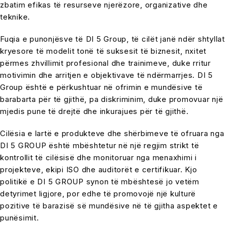
zbatim efikas të resurseve njerëzore, organizative dhe
teknike.
Fuqia e punonjësve të DI 5 Group, të cilët janë ndër shtyllat
kryesore të modelit tonë të suksesit të biznesit, nxitet
përmes zhvillimit profesional dhe trainimeve, duke rritur
motivimin dhe arritjen e objektivave të ndërmarrjes. DI 5
Group është e përkushtuar në ofrimin e mundësive të
barabarta për të gjithë, pa diskriminim, duke promovuar një
mjedis pune të drejtë dhe inkurajues për të gjithë.
Cilësia e lartë e produkteve dhe shërbimeve të ofruara nga
DI 5 GROUP është mbështetur në një regjim strikt të
kontrollit të cilësisë dhe monitoruar nga menaxhimi i
projekteve, ekipi ISO dhe auditorët e certifikuar. Kjo
politikë e DI 5 GROUP synon të mbështesë jo vetëm
detyrimet ligjore, por edhe të promovojë një kulturë
pozitive të barazisë së mundësive në të gjitha aspektet e
punësimit.