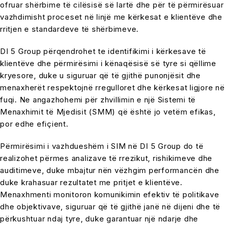
ofruar shërbime të cilësisë së lartë dhe për të përmirësuar
vazhdimisht proceset në linjë me kërkesat e klientëve dhe
rritjen e standardeve të shërbimeve.
DI 5 Group përqendrohet te identifikimi i kërkesave të
klientëve dhe përmirësimi i kënaqësisë së tyre si qëllime
kryesore, duke u siguruar që të gjithë punonjësit dhe
menaxherët respektojnë rregulloret dhe kërkesat ligjore në
fuqi. Ne angazhohemi për zhvillimin e një Sistemi të
Menaxhimit të Mjedisit (SMM) që është jo vetëm efikas,
por edhe efiçient.
Përmirësimi i vazhdueshëm i SIM në DI 5 Group do të
realizohet përmes analizave të rrezikut, rishikimeve dhe
auditimeve, duke mbajtur nën vëzhgim performancën dhe
duke krahasuar rezultatet me pritjet e klientëve.
Menaxhmenti monitoron komunikimin efektiv të politikave
dhe objektivave, siguruar që të gjithë janë në dijeni dhe të
përkushtuar ndaj tyre, duke garantuar një ndarje dhe