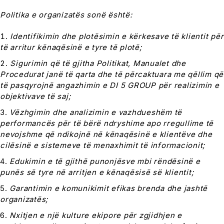
Politika e organizatës sonë është:
Identifikimin dhe plotësimin e kërkesave të klientit për
të arritur kënaqësinë e tyre të plotë;
Sigurimin që të gjitha Politikat, Manualet dhe
Procedurat janë të qarta dhe të përcaktuara me qëllim që
të pasqyrojnë angazhimin e DI 5 GROUP për realizimin e
objektivave të saj;
Vëzhgimin dhe analizimin e vazhdueshëm të
performancës për të bërë ndryshime apo rregullime të
nevojshme që ndikojnë në kënaqësinë e klientëve dhe
cilësinë e sistemeve të menaxhimit të informacionit;
Edukimin e të gjithë punonjësve mbi rëndësinë e
punës së tyre në arritjen e kënaqësisë së klientit;
Garantimin e komunikimit efikas brenda dhe jashtë
organizatës;
Nxitjen e një kulture ekipore për zgjidhjen e