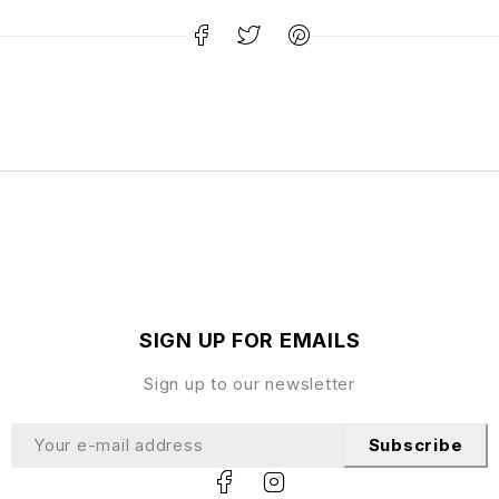
SIGN UP FOR EMAILS
Sign up to our newsletter
Subscribe