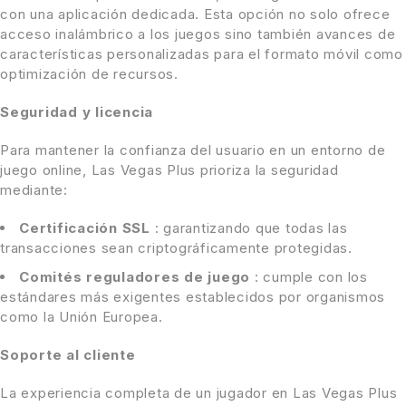
con una aplicación dedicada. Esta opción no solo ofrece
acceso inalámbrico a los juegos sino también avances de
características personalizadas para el formato móvil como
optimización de recursos.
Seguridad y licencia
Para mantener la confianza del usuario en un entorno de
juego online, Las Vegas Plus prioriza la seguridad
mediante:
Certificación SSL
: garantizando que todas las
transacciones sean criptográficamente protegidas.
Comités reguladores de juego
: cumple con los
estándares más exigentes establecidos por organismos
como la Unión Europea.
Soporte al cliente
La experiencia completa de un jugador en Las Vegas Plus