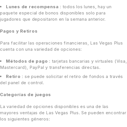
Lunes de recompensa
: todos los lunes, hay un
paquete especial de bonos disponibles solo para
jugadores que depositaron en la semana anterior.
Pagos y Retiros
Para facilitar las operaciones financieras, Las Vegas Plus
cuenta con una variedad de opciones:
Métodos de pago
: tarjetas bancarias y virtuales (Visa,
Mastercard), PayPal y transferencias directas.
Retiro
: se puede solicitar el retiro de fondos a través
del panel de control.
Categorías de juegos
La variedad de opciones disponibles es una de las
mayores ventajas de Las Vegas Plus. Se pueden encontrar
los siguientes géneros: