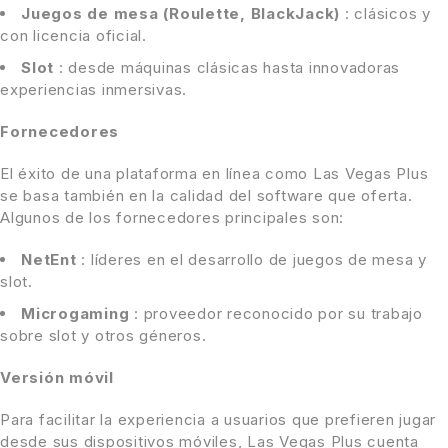
Juegos de mesa (Roulette, BlackJack)
: clásicos y
con licencia oficial.
Slot
: desde máquinas clásicas hasta innovadoras
experiencias inmersivas.
Fornecedores
El éxito de una plataforma en línea como Las Vegas Plus
se basa también en la calidad del software que oferta.
Algunos de los fornecedores principales son:
NetEnt
: líderes en el desarrollo de juegos de mesa y
slot.
Microgaming
: proveedor reconocido por su trabajo
sobre slot y otros géneros.
Versión móvil
Para facilitar la experiencia a usuarios que prefieren jugar
desde sus dispositivos móviles, Las Vegas Plus cuenta