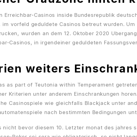
 Erreichbar-Casinos inside Bundesrepublik deutsch
, im vorfeld geduldete Casinos betreut wurden. Um
rbrucken, wurden an dem 12. Oktober 2020 Ubergang
chbar-Casinos, in irgendeiner geduldeten Fassungsv
erien weiters Einschra
as as part of Teutonia within Temperament getrete
cher Kriterien unter anderem Einschrankungen hore
he Casinospiele wie gleichfalls Blackjack unter an
utomatenspiele nach bestimmten Bedingungen unte
 nicht bevor diesem 10. Letzter monat des jahres s
n-Poker sei sera wie obligatorisch, so nicht lange