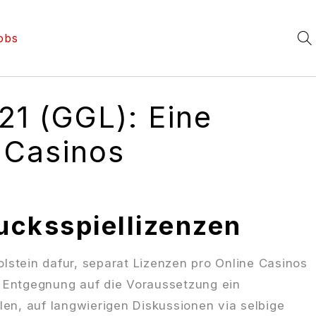
obs
21 (GGL): Eine
 Casinos
ucksspiellizenzen
lstein dafur, separat Lizenzen pro Online Casinos
e Entgegnung auf die Voraussetzung ein
en, auf langwierigen Diskussionen via selbige