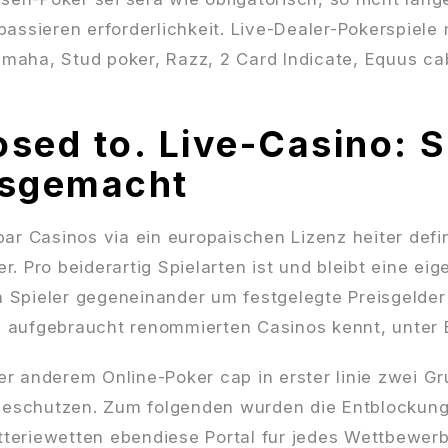
assieren erforderlichkeit. Live-Dealer-Pokerspiele 
Omaha, Stud poker, Razz, 2 Card Indicate, Equus c
sed to. Live-Casino: 
usgemacht
ar Casinos via ein europaischen Lizenz heiter defin
. Pro beiderartig Spielarten ist und bleibt eine ei
enen Spieler gegeneinander um festgelegte Preisgel
ern aufgebraucht renommierten Casinos kennt, unter
r anderem Online-Poker cap in erster linie zwei Gru
t beschutzen. Zum folgenden wurden die Entblockung
teriewetten ebendiese Portal fur jedes Wettbewerb