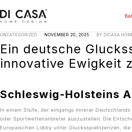
Bal
UNCATEGORIZED
NOVEMBER 20, 2025
BY
DICASA HOM
Ein deutsche Gluckss
innovative Ewigkeit 
Schleswig-Holsteins Al
In einem Stufe, der eingangs innerer Deutschlands 
oder Sportwettenanbieter auszustellen. Die Entsch
Europaischen Lobby unter Glucksspiellizenzen, die