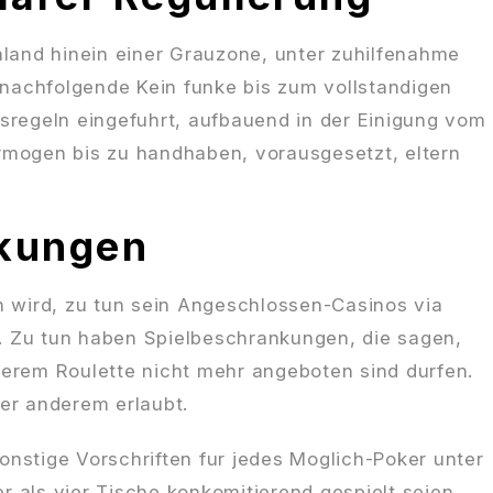
land hinein einer Grauzone, unter zuhilfenahme
 nachfolgende Kein funke bis zum vollstandigen
sregeln eingefuhrt, aufbauend in der Einigung vom
ermogen bis zu handhaben, vorausgesetzt, eltern
nkungen
n wird, zu tun sein Angeschlossen-Casinos via
n. Zu tun haben Spielbeschrankungen, die sagen,
derem Roulette nicht mehr angeboten sind durfen.
r anderem erlaubt.
onstige Vorschriften fur jedes Moglich-Poker unter
r als vier Tische konkomitierend gespielt seien