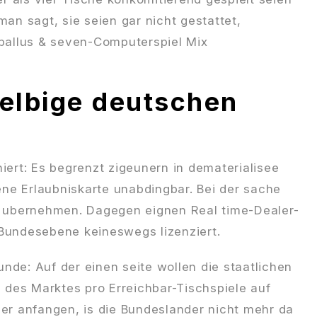
man sagt, sie seien gar nicht gestattet,
aballus & seven-Computerspiel Mix
Selbige deutschen
iert: Es begrenzt zigeunern in dematerialisee
gene Erlaubniskarte unabdingbar. Bei der sache
der ubernehmen. Dagegen eignen Real time-Dealer-
 Bundesebene keineswegs lizenziert.
nde: Auf der einen seite wollen die staatlichen
 des Marktes pro Erreichbar-Tischspiele auf
er anfangen, is die Bundeslander nicht mehr da